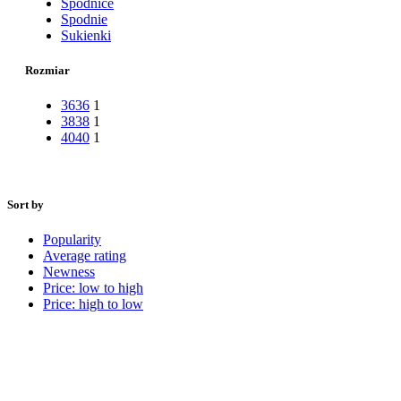
Spódnice
Spodnie
Sukienki
Rozmiar
36
36
1
38
38
1
40
40
1
Sort by
Popularity
Average rating
Newness
Price: low to high
Price: high to low