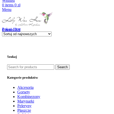
Wishlist
0
items
0
zł
Menu
Pokaż filtry
0
items
0
zł
Szukaj
Search
Kategorie produktów
Akcesoria
Gorsety
Kombinezony
Marynarki
Peleryny
Płaszcze