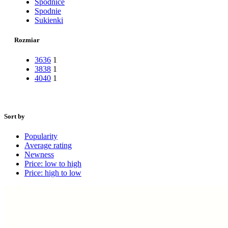
Spódnice
Spodnie
Sukienki
Rozmiar
36
36
1
38
38
1
40
40
1
Sort by
Popularity
Average rating
Newness
Price: low to high
Price: high to low