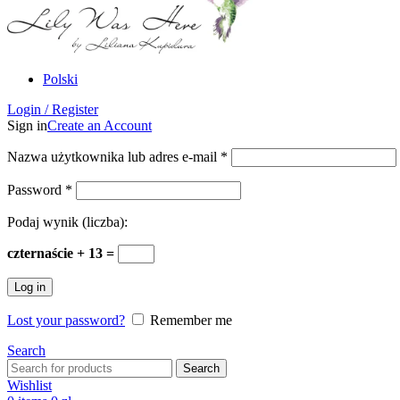
Polski
Login / Register
Sign in
Create an Account
Nazwa użytkownika lub adres e-mail
*
Password
*
Podaj wynik (liczba):
czternaście + 13 =
Log in
Lost your password?
Remember me
Search
Search
Wishlist