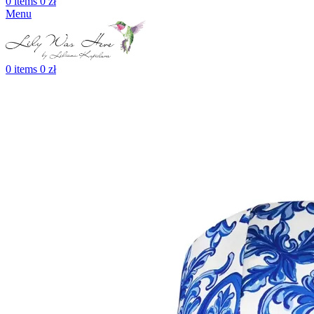
0
items
0
zł
Menu
0
items
0
zł