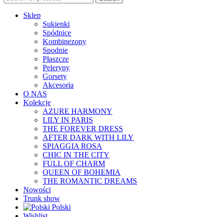
Sklep
Sukienki
Spódnice
Kombinezony
Spodnie
Płaszcze
Peleryny
Gorsety
Akcesoria
O NAS
Kolekcje
AZURE HARMONY
LILY IN PARIS
THE FOREVER DRESS
AFTER DARK WITH LILY
SPIAGGIA ROSA
CHIC IN THE CITY
FULL OF CHARM
QUEEN OF BOHEMIA
THE ROMANTIC DREAMS
Nowości
Trunk show
Polski
Wishlist