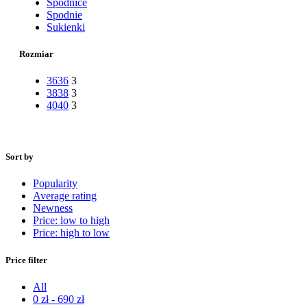
Spódnice
Spodnie
Sukienki
Rozmiar
36
36
3
38
38
3
40
40
3
Sort by
Popularity
Average rating
Newness
Price: low to high
Price: high to low
Price filter
All
0
zł
-
690
zł