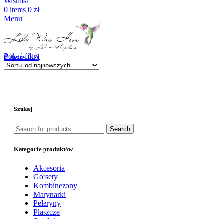
Wishlist
0
items
0
zł
Menu
Pokaż filtry
0
items
0
zł
Szukaj
Search
Kategorie produktów
Akcesoria
Gorsety
Kombinezony
Marynarki
Peleryny
Płaszcze