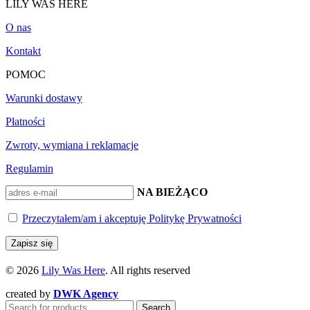
LILY WAS HERE
O nas
Kontakt
POMOC
Warunki dostawy
Płatności
Zwroty, wymiana i reklamacje
Regulamin
BĄDŹ NA BIEŻĄCO
Przeczytałem/am i akceptuję Politykę Prywatności
© 2026
Lily Was Here
. All rights reserved
created by
DWK Agency
Search