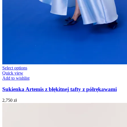
Select options
Quick view
Add to wishlist
Sukienka Artemis z błękitnej tafty z półrękawami
2,750
zł