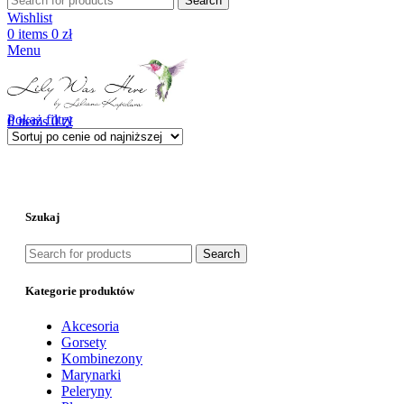
Search
Wishlist
0
items
0
zł
Menu
Pokaż filtry
0
items
0
zł
Szukaj
Search
Kategorie produktów
Akcesoria
Gorsety
Kombinezony
Marynarki
Peleryny