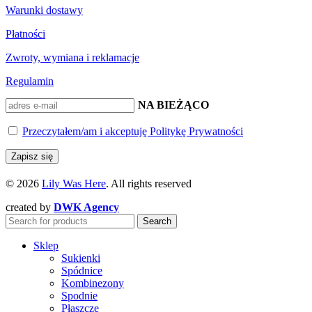
Warunki dostawy
Płatności
Zwroty, wymiana i reklamacje
Regulamin
BĄDŹ NA BIEŻĄCO
Przeczytałem/am i akceptuję Politykę Prywatności
© 2026
Lily Was Here
. All rights reserved
created by
DWK Agency
Search
Sklep
Sukienki
Spódnice
Kombinezony
Spodnie
Płaszcze