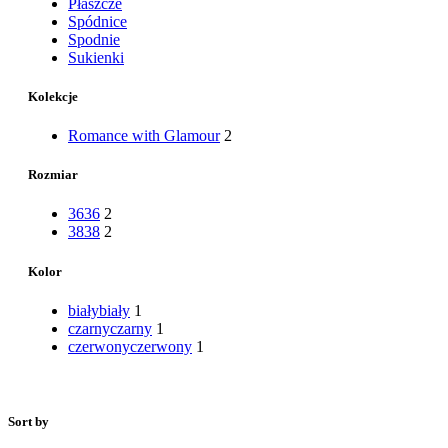
Płaszcze
Spódnice
Spodnie
Sukienki
Kolekcje
Romance with Glamour
2
Rozmiar
36
36
2
38
38
2
Kolor
biały
biały
1
czarny
czarny
1
czerwony
czerwony
1
Sort by