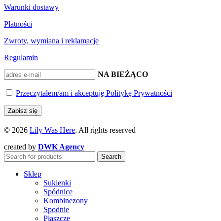
Warunki dostawy
Płatności
Zwroty, wymiana i reklamacje
Regulamin
BĄDŹ NA BIEŻĄCO
Przeczytałem/am i akceptuję Politykę Prywatności
© 2026
Lily Was Here
. All rights reserved
created by
DWK Agency
Search
Sklep
Sukienki
Spódnice
Kombinezony
Spodnie
Płaszcze