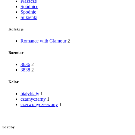
Płaszcze
Spódnice
Spodnie
Sukienki
Kolekcje
Romance with Glamour
2
Rozmiar
36
36
2
38
38
2
Kolor
biały
biały
1
czarny
czarny
1
czerwony
czerwony
1
Sort by