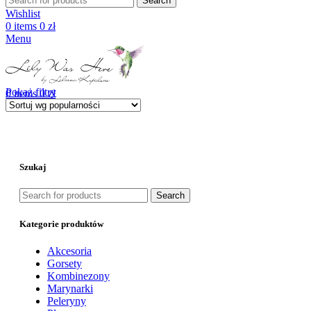
Search
Wishlist
0
items
0
zł
Menu
Pokaż filtry
0
items
0
zł
Szukaj
Search
Kategorie produktów
Akcesoria
Gorsety
Kombinezony
Marynarki
Peleryny