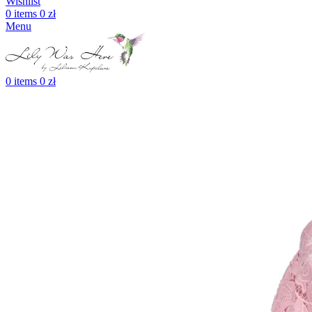
Wishlist
0
items
0
zł
Menu
0
items
0
zł