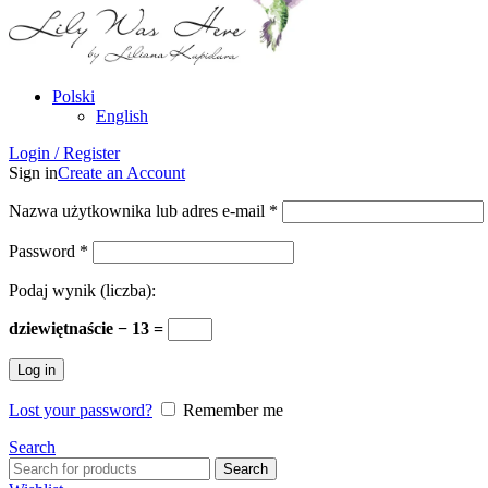
Polski
English
Login / Register
Sign in
Create an Account
Nazwa użytkownika lub adres e-mail
*
Password
*
Podaj wynik (liczba):
dziewiętnaście − 13 =
Log in
Lost your password?
Remember me
Search
Search