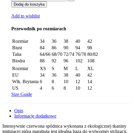
Dodaj do koszyka
Add to wishlist
Przewodnik po rozmiarach
Rozmiar
34
36
38
40
42
Biust
84
86
90
94
98
Talia
64/66
68/70
72/74
76/78
80/82
Biodra
88
92
96
102
108
Rozmiar
XS
S
M
L
XL
EU
34
36
38
40
42
Wlk. Brytania
6
8
10
12
14
US
4
6
8
10
12
Size Guide
Opis
Informacje dodatkowe
Intensywnie czerwona spódnica wykonana z ekologicznej tkaniny
imitującej pióra marabuta jest idealną bazą do wytwornej stylizacji.