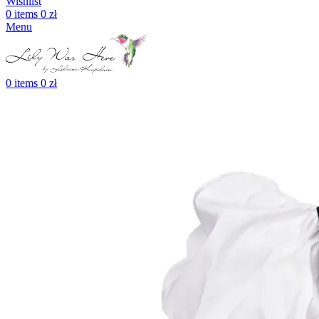
Wishlist
0
items
0
zł
Menu
0
items
0
zł