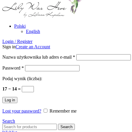
Polski
English
Login / Register
Sign in
Create an Account
Nazwa użytkownika lub adres e-mail
*
Password
*
Podaj wynik (liczba):
17 − 14 =
Log in
Lost your password?
Remember me
Search
Search