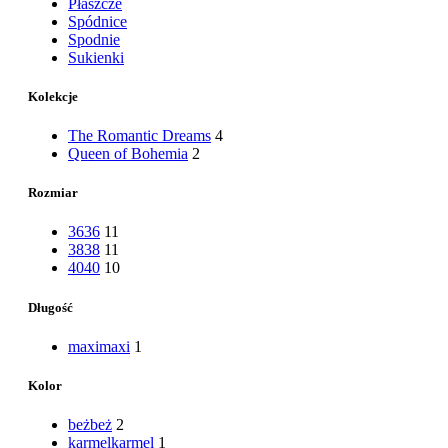
Płaszcze
Spódnice
Spodnie
Sukienki
Kolekcje
The Romantic Dreams
4
Queen of Bohemia
2
Rozmiar
36
36
11
38
38
11
40
40
10
Długość
maxi
maxi
1
Kolor
beż
beż
2
karmel
karmel
1