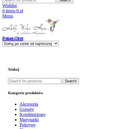
Search
Wishlist
0
items
0
zł
Menu
Pokaż filtry
0
items
0
zł
Szukaj
Search
Kategorie produktów
Akcesoria
Gorsety
Kombinezony
Marynarki
Peleryny