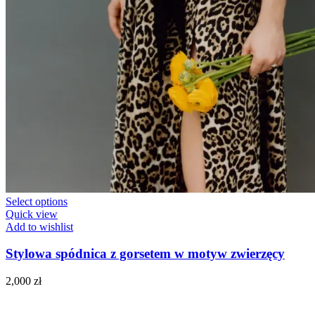
Select options
Quick view
Add to wishlist
Stylowa spódnica z gorsetem w motyw zwierzęcy
2,000
zł