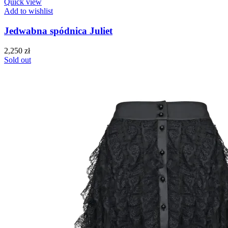
Quick view
Add to wishlist
Jedwabna spódnica Juliet
2,250
zł
Sold out