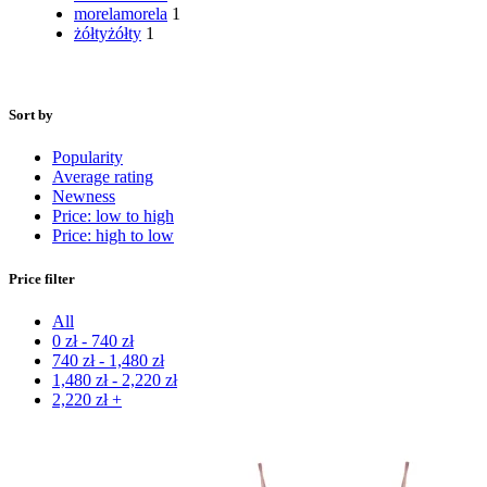
morela
morela
1
żółty
żółty
1
Sort by
Popularity
Average rating
Newness
Price: low to high
Price: high to low
Price filter
All
0
zł
-
740
zł
740
zł
-
1,480
zł
1,480
zł
-
2,220
zł
2,220
zł
+