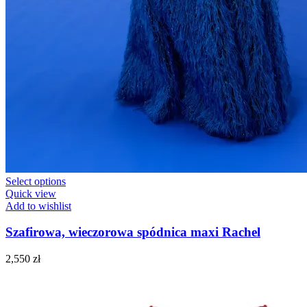
Select options
Quick view
Add to wishlist
Szafirowa, wieczorowa spódnica maxi Rachel
2,550
zł