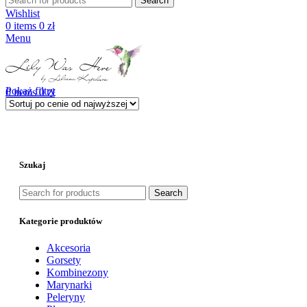
Search
Wishlist
0
items
0
zł
Menu
Pokaż filtry
0
items
0
zł
Szukaj
Search
Kategorie produktów
Akcesoria
Gorsety
Kombinezony
Marynarki
Peleryny