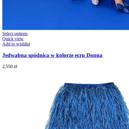
Select options
Quick view
Add to wishlist
Jedwabna spódnica w kolorze ecru Donna
2,550
zł