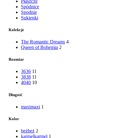
Płaszcze
Spódnice
Spodnie
Sukienki
Kolekcje
The Romantic Dreams
4
Queen of Bohemia
2
Rozmiar
36
36
11
38
38
11
40
40
10
Długość
maxi
maxi
1
Kolor
beż
beż
2
karmel
karmel
1