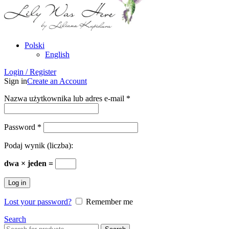
Polski
English
Login / Register
Sign in
Create an Account
Nazwa użytkownika lub adres e-mail
*
Password
*
Podaj wynik (liczba):
dwa × jeden =
Log in
Lost your password?
Remember me
Search