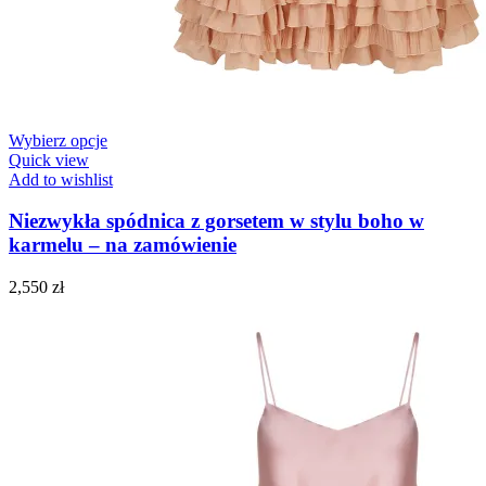
Wybierz opcje
Quick view
Add to wishlist
Niezwykła spódnica z gorsetem w stylu boho w
karmelu – na zamówienie
2,550
zł