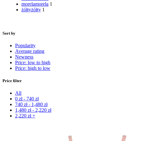
morela
morela
1
żółty
żółty
1
Sort by
Popularity
Average rating
Newness
Price: low to high
Price: high to low
Price filter
All
0
zł
-
740
zł
740
zł
-
1,480
zł
1,480
zł
-
2,220
zł
2,220
zł
+