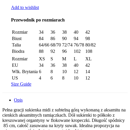
Add to wishlist
Przewodnik po rozmiarach
Rozmiar
34
36
38
40
42
Biust
84
86
90
94
98
Talia
64/66
68/70
72/74
76/78
80/82
Biodra
88
92
96
102
108
Rozmiar
XS
S
M
L
XL
EU
34
36
38
40
42
Wlk. Brytania
6
8
10
12
14
US
4
6
8
10
12
Size Guide
Opis
Pełna gracji sukienka midi z subtelną górą wykonaną z aksamitu na
cienkich aksamitnych ramiączkach. Dół sukienki to półkoło z
kreszowanej organtyny w flokowane kropeczki. Długość spódnicy
85 cm, całość zasuwana na kryty suwak. Idealna propozycja na