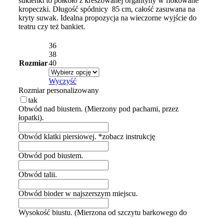
sukienki to półkoło z kreszowanej organtyny w flokowane
kropeczki. Długość spódnicy 85 cm, całość zasuwana na
kryty suwak. Idealna propozycja na wieczorne wyjście do
teatru czy też bankiet.
36
38
Rozmiar
40
Wyczyść
Rozmiar personalizowany
tak
Obwód nad biustem. (Mierzony pod pachami, przez
łopatki).
Obwód klatki piersiowej. *zobacz instrukcję
Obwód pod biustem.
Obwód talii.
Obwód bioder w najszerszym miejscu.
Wysokość biustu. (Mierzona od szczytu barkowego do