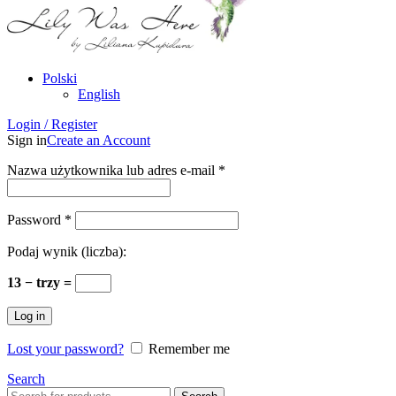
Polski
English
Login / Register
Sign in
Create an Account
Nazwa użytkownika lub adres e-mail
*
Password
*
Podaj wynik (liczba):
13 − trzy =
Log in
Lost your password?
Remember me
Search